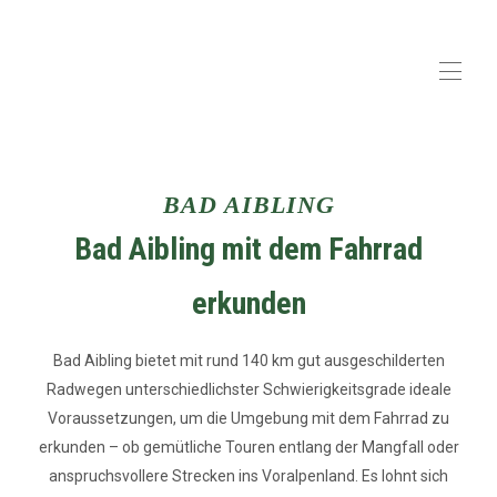
Startseite
Buchen
▾
BAD AIBLING
Suiten
▾
Bad Aibling mit dem Fahrrad
Gastgeber
Bad Aibling
▾
erkunden
Anreise
▾
Kontakt
Gästeinformationen
▾
Bad Aibling bietet mit rund 140 km gut ausgeschilderten
Radwegen unterschiedlichster Schwierigkeitsgrade ideale
Voraussetzungen, um die Umgebung mit dem Fahrrad zu
erkunden – ob gemütliche Touren entlang der Mangfall oder
anspruchsvollere Strecken ins Voralpenland. Es lohnt sich