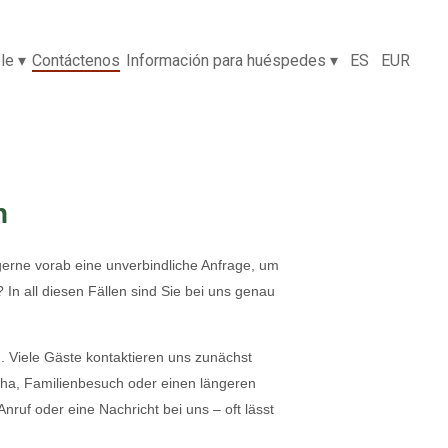
le
▾
Contáctenos
Información para huéspedes
▾
ES
EUR
n
gerne vorab eine unverbindliche Anfrage, um
 In all diesen Fällen sind Sie bei uns genau
. Viele Gäste kontaktieren uns zunächst
Reha, Familienbesuch oder einen längeren
Anruf oder eine Nachricht bei uns – oft lässt