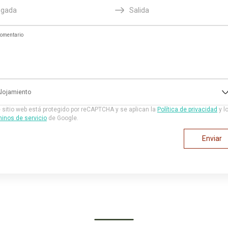
egada
Salida
omentario
lojamiento
 sitio web está protegido por reCAPTCHA y se aplican la
Política de privacidad
y l
inos de servicio
de Google.
Enviar