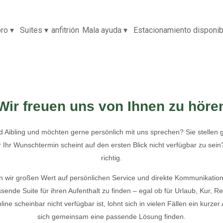
bro
▾
Suites
▾
anfitrión
Mala ayuda
▾
Estacionamiento disponib
Wir freuen uns von Ihnen zu höre
d Aibling und möchten gerne persönlich mit uns sprechen? Sie stellen 
 Ihr Wunschtermin scheint auf den ersten Blick nicht verfügbar zu sein?
richtig.
en wir großen Wert auf persönlichen Service und direkte Kommunikation
ssende Suite für ihren Aufenthalt zu finden – egal ob für Urlaub, Kur, 
e scheinbar nicht verfügbar ist, lohnt sich in vielen Fällen ein kurzer 
sich gemeinsam eine passende Lösung finden.